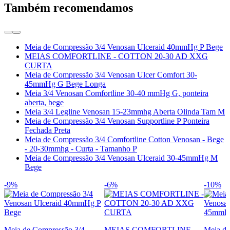
Também recomendamos
Meia de Compressão 3/4 Venosan Ulceraid 40mmHg P Bege
MEIAS COMFORTLINE - COTTON 20-30 AD XXG
CURTA
Meia de Compressão 3/4 Venosan Ulcer Comfort 30-
45mmHg G Bege Longa
Meia 3/4 Venosan Comfortline 30-40 mmHg G, ponteira
aberta, bege
Meia 3/4 Legline Venosan 15-23mmhg Aberta Olinda Tam M
Meia de Compressão 3/4 Venosan Supportline P Ponteira
Fechada Preta
Meia de Compressão 3/4 Comfortline Cotton Venosan - Bege
- 20-30mmhg - Curta - Tamanho P
Meia de Compressão 3/4 Venosan Ulceraid 30-45mmHg M
Bege
-9%
-6%
-10%
Meia de Compressão 3/4
MEIAS COMFORTLINE -
Meia de