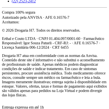
(22) 2523-2412
Compra 100% segura
Autorizado pela ANVISA · AFE 0.16576-7
Aceitamos:
© 2026 Drogaria H7. Todos os direitos reservados.
Erthal e Couto LTDA · CNPJ 01.404.097/0001-60 · Farmacêutico
Responsável: Igor Souza Patueli - CRF-RJ: - · AFE 0.16576-7 ·
Licença Sanitária 006-12/2024 · CRT 6455
Drogaria H7 atua em conformidade com as normas da Anvisa.
Conteúdo deste site é informativo e não substitui o aconselhamento
de profissionais de saúde. Apenas médicos podem diagnosticar
condições de saúde e indicar tratamento. Em caso de sintomas
persistentes, procure assistência médica. Todo medicamento oferece
riscos, consulte sempre um médico ou farmacêutico e leia a bula.
Imagens meramente ilustrativas; entrega sujeita à disponibilidade em
estoque. Valores, ofertas, taxas e formas de pagamento aqui exibidos
são válidos apenas para pedidos na Loja Virtual e podem divergir
das lojas físicas.
Entrega expressa em até 1h
R