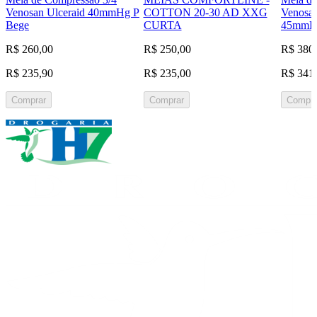
Venosan Ulceraid 40mmHg P
COTTON 20-30 AD XXG
Venosan
Bege
CURTA
45mmHg
R$ 260,00
R$ 250,00
R$ 380
R$ 235,90
R$ 235,00
R$ 341
Comprar
Comprar
Compra