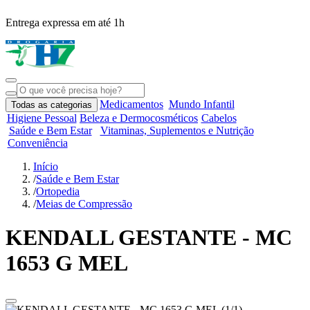
Entrega expressa em até 1h
R
Medicamentos
Mundo Infantil
Todas as categorias
Higiene Pessoal
Beleza e Dermocosméticos
Cabelos
Saúde e Bem Estar
Vitaminas, Suplementos e Nutrição
Conveniência
Início
/
Saúde e Bem Estar
/
Ortopedia
/
Meias de Compressão
KENDALL GESTANTE - MC
1653 G MEL