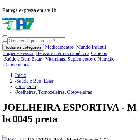
Entrega expressa em até 1h
R
Medicamentos
Mundo Infantil
Todas as categorias
Higiene Pessoal
Beleza e Dermocosméticos
Cabelos
Saúde e Bem Estar
Vitaminas, Suplementos e Nutrição
Conveniência
Início
/
Saúde e Bem Estar
/
Ortopedia
/
Joelheiras, Tornozeleiras, Cotoveleiras
JOELHEIRA ESPORTIVA - M
bc0045 preta