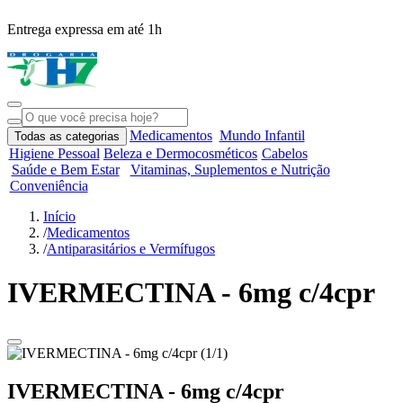
Entrega expressa em até 1h
R
Medicamentos
Mundo Infantil
Todas as categorias
Higiene Pessoal
Beleza e Dermocosméticos
Cabelos
Saúde e Bem Estar
Vitaminas, Suplementos e Nutrição
Conveniência
Início
/
Medicamentos
/
Antiparasitários e Vermífugos
IVERMECTINA - 6mg c/4cpr
IVERMECTINA - 6mg c/4cpr