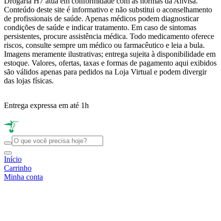
Drogaria H7 atua em conformidade com as normas da Anvisa.
Conteúdo deste site é informativo e não substitui o aconselhamento
de profissionais de saúde. Apenas médicos podem diagnosticar
condições de saúde e indicar tratamento. Em caso de sintomas
persistentes, procure assistência médica. Todo medicamento oferece
riscos, consulte sempre um médico ou farmacêutico e leia a bula.
Imagens meramente ilustrativas; entrega sujeita à disponibilidade em
estoque. Valores, ofertas, taxas e formas de pagamento aqui exibidos
são válidos apenas para pedidos na Loja Virtual e podem divergir
das lojas físicas.
Entrega expressa em até 1h
R
Início
Carrinho
Minha conta