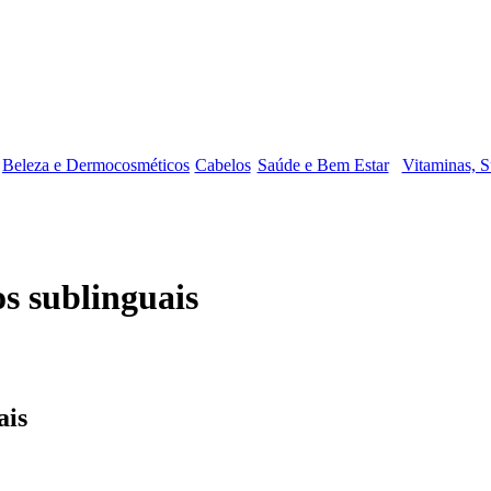
Beleza e Dermocosméticos
Cabelos
Saúde e Bem Estar
Vitaminas, S
s sublinguais
ais