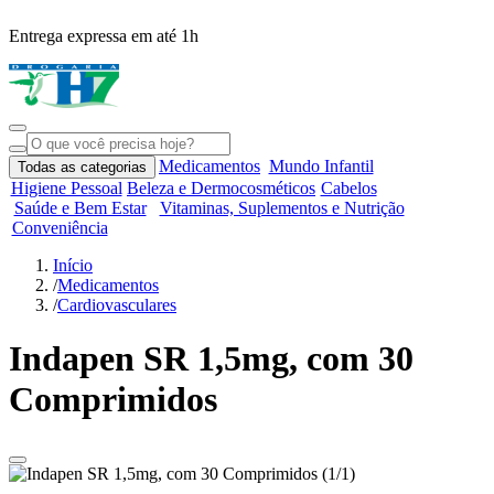
Entrega expressa em até 1h
R
Medicamentos
Mundo Infantil
Todas as categorias
Higiene Pessoal
Beleza e Dermocosméticos
Cabelos
Saúde e Bem Estar
Vitaminas, Suplementos e Nutrição
Conveniência
Início
/
Medicamentos
/
Cardiovasculares
Indapen SR 1,5mg, com 30
Comprimidos