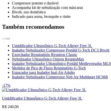
Compressor potente e durável
Acompanha kit de nebulização com máscaras
Bivolt, uso doméstico
Indicado para asma, bronquite e rinite
Também recomendamos
Umidificador Ultrassônico G-Tech Allergy Free 3L
Inalador Nebulizador Compressor Portátil G-Tech DC3 Bivolt
Exercitador Respiratório Respiron Classic
Nebulizador Ultrassônico Omron RespiraMax
Inalador Nebulizador Ultrassônico Portátil Medlevensohn ML
Medidor de Pico de Fluxo Respiratório G-Tech
Espaçador para Inalador Inal-Air Adulto
Inalador Nebulizador Compressor Neb Air Multilaser HC068
-17%
Umidificador Ultrassônico G-Tech Allergy Free 3L
R$ 240,00