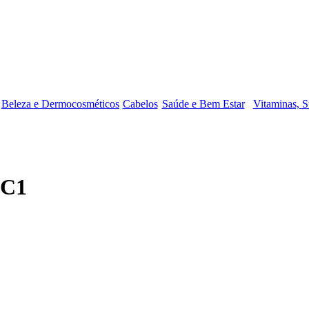
Beleza e Dermocosméticos
Cabelos
Saúde e Bem Estar
Vitaminas, S
DC1