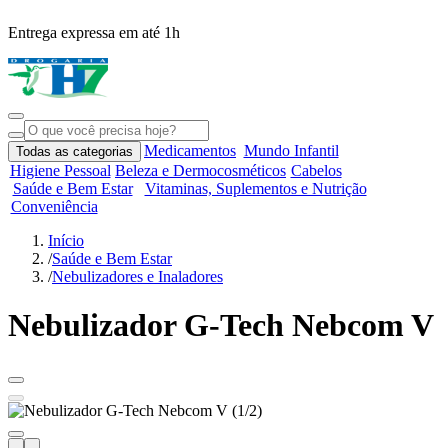
Entrega expressa em até 1h
R
Medicamentos
Mundo Infantil
Todas as categorias
Higiene Pessoal
Beleza e Dermocosméticos
Cabelos
Saúde e Bem Estar
Vitaminas, Suplementos e Nutrição
Conveniência
Início
/
Saúde e Bem Estar
/
Nebulizadores e Inaladores
Nebulizador G-Tech Nebcom V