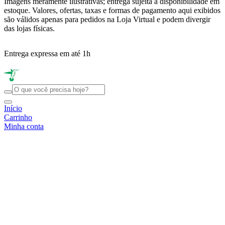
Imagens meramente ilustrativas; entrega sujeita à disponibilidade em
estoque. Valores, ofertas, taxas e formas de pagamento aqui exibidos
são válidos apenas para pedidos na Loja Virtual e podem divergir
das lojas físicas.
Entrega expressa em até 1h
R
Início
Carrinho
Minha conta