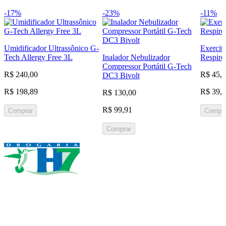
-17%
-23%
-11%
Umidificador Ultrassônico G-
Exercit
Tech Allergy Free 3L
Inalador Nebulizador
Respiro
Compressor Portátil G-Tech
R$ 240,00
R$ 45,
DC3 Bivolt
R$ 198,89
R$ 39,
R$ 130,00
R$ 99,91
Comprar
Compra
Comprar