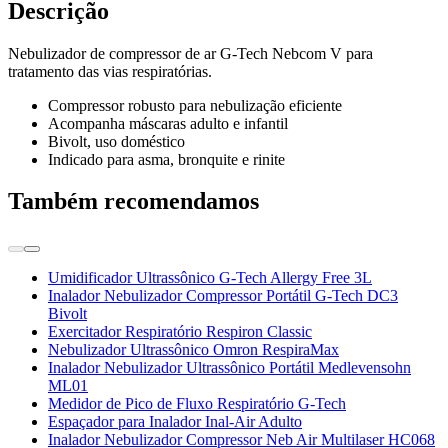
Descrição
Nebulizador de compressor de ar G-Tech Nebcom V para
tratamento das vias respiratórias.
Compressor robusto para nebulização eficiente
Acompanha máscaras adulto e infantil
Bivolt, uso doméstico
Indicado para asma, bronquite e rinite
Também recomendamos
Umidificador Ultrassônico G-Tech Allergy Free 3L
Inalador Nebulizador Compressor Portátil G-Tech DC3
Bivolt
Exercitador Respiratório Respiron Classic
Nebulizador Ultrassônico Omron RespiraMax
Inalador Nebulizador Ultrassônico Portátil Medlevensohn
ML01
Medidor de Pico de Fluxo Respiratório G-Tech
Espaçador para Inalador Inal-Air Adulto
Inalador Nebulizador Compressor Neb Air Multilaser HC068