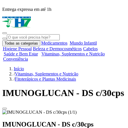
Entrega expressa em até 1h
R
Medicamentos
Mundo Infantil
Todas as categorias
Higiene Pessoal
Beleza e Dermocosméticos
Cabelos
Saúde e Bem Estar
Vitaminas, Suplementos e Nutrição
Conveniência
Início
/
Vitaminas, Suplementos e Nutrição
/
Fitoterápicos e Plantas Medicinais
IMUNOGLUCAN - DS c/30cps
IMUNOGLUCAN - DS c/30cps