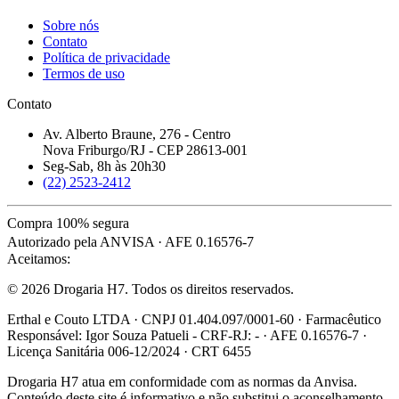
Sobre nós
Contato
Política de privacidade
Termos de uso
Contato
Av. Alberto Braune, 276 - Centro
Nova Friburgo/RJ - CEP 28613-001
Seg-Sab, 8h às 20h30
(22) 2523-2412
Compra 100% segura
Autorizado pela ANVISA · AFE 0.16576-7
Aceitamos:
© 2026 Drogaria H7. Todos os direitos reservados.
Erthal e Couto LTDA · CNPJ 01.404.097/0001-60 · Farmacêutico
Responsável: Igor Souza Patueli - CRF-RJ: - · AFE 0.16576-7 ·
Licença Sanitária 006-12/2024 · CRT 6455
Drogaria H7 atua em conformidade com as normas da Anvisa.
Conteúdo deste site é informativo e não substitui o aconselhamento