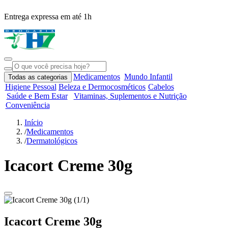
Entrega expressa em até 1h
R
Medicamentos
Mundo Infantil
Todas as categorias
Higiene Pessoal
Beleza e Dermocosméticos
Cabelos
Saúde e Bem Estar
Vitaminas, Suplementos e Nutrição
Conveniência
Início
/
Medicamentos
/
Dermatológicos
Icacort Creme 30g
Icacort Creme 30g