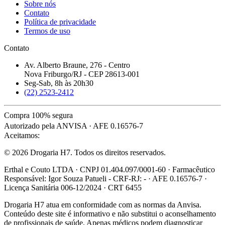
Sobre nós
Contato
Política de privacidade
Termos de uso
Contato
Av. Alberto Braune, 276 - Centro
Nova Friburgo/RJ - CEP 28613-001
Seg-Sab, 8h às 20h30
(22) 2523-2412
Compra 100% segura
Autorizado pela ANVISA · AFE 0.16576-7
Aceitamos:
© 2026 Drogaria H7. Todos os direitos reservados.
Erthal e Couto LTDA · CNPJ 01.404.097/0001-60 · Farmacêutico
Responsável: Igor Souza Patueli - CRF-RJ: - · AFE 0.16576-7 ·
Licença Sanitária 006-12/2024 · CRT 6455
Drogaria H7 atua em conformidade com as normas da Anvisa.
Conteúdo deste site é informativo e não substitui o aconselhamento
de profissionais de saúde. Apenas médicos podem diagnosticar