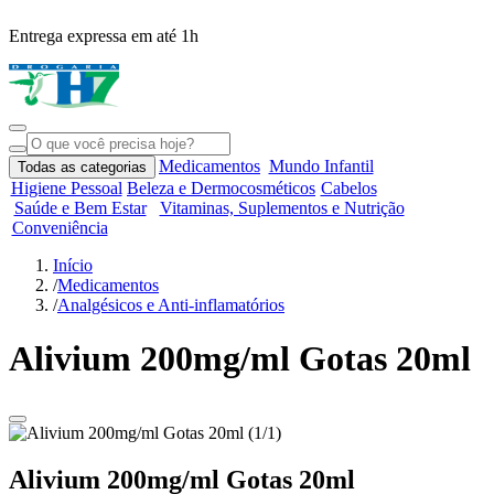
Entrega expressa em até 1h
R
Medicamentos
Mundo Infantil
Todas as categorias
Higiene Pessoal
Beleza e Dermocosméticos
Cabelos
Saúde e Bem Estar
Vitaminas, Suplementos e Nutrição
Conveniência
Início
/
Medicamentos
/
Analgésicos e Anti-inflamatórios
Alivium 200mg/ml Gotas 20ml
Alivium 200mg/ml Gotas 20ml