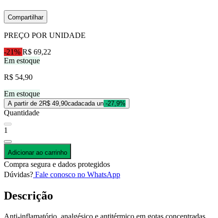
Compartilhar
PREÇO POR UNIDADE
-21%
R$ 69,22
Em estoque
R$ 54,90
Em estoque
A partir de 2
R$ 49,90
cada
cada un
-27,9%
Quantidade
1
Adicionar ao carrinho
Compra segura e dados protegidos
Dúvidas?
Fale conosco no WhatsApp
Descrição
Anti-inflamatório, analgésico e antitérmico em gotas concentradas,