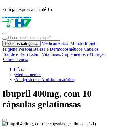
Entrega expressa em até 1h
R
Medicamentos
Mundo Infantil
Todas as categorias
Higiene Pessoal
Beleza e Dermocosméticos
Cabelos
Saúde e Bem Estar
Vitaminas, Suplementos e Nutrição
Conveniência
Início
/
Medicamentos
/
Analgésicos e Anti-inflamatórios
Ibupril 400mg, com 10
cápsulas gelatinosas