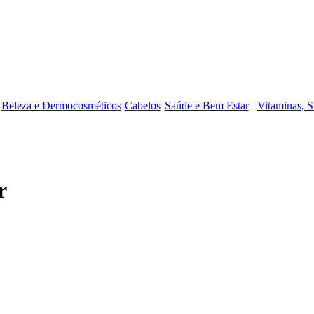
Beleza e Dermocosméticos
Cabelos
Saúde e Bem Estar
Vitaminas, S
r