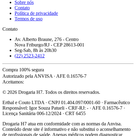
Sobre nós
Contato
Política de privacidade
Termos de uso
Contato
Av. Alberto Braune, 276 - Centro
Nova Friburgo/RJ - CEP 28613-001
Seg-Sab, 8h às 20h30
(22) 2523-2412
Compra 100% segura
Autorizado pela ANVISA · AFE 0.16576-7
Aceitamos:
© 2026 Drogaria H7. Todos os direitos reservados.
Erthal e Couto LTDA · CNPJ 01.404.097/0001-60 · Farmacêutico
Responsável: Igor Souza Patueli - CRF-RJ: - · AFE 0.16576-7 ·
Licença Sanitária 006-12/2024 · CRT 6455
Drogaria H7 atua em conformidade com as normas da Anvisa.
Conteúdo deste site é informativo e não substitui o aconselhamento
de profissionais de saúde. Apenas médicos podem diagnosticar