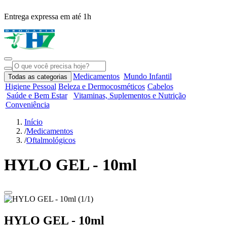
Entrega expressa em até 1h
R
Medicamentos
Mundo Infantil
Todas as categorias
Higiene Pessoal
Beleza e Dermocosméticos
Cabelos
Saúde e Bem Estar
Vitaminas, Suplementos e Nutrição
Conveniência
Início
/
Medicamentos
/
Oftalmológicos
HYLO GEL - 10ml
HYLO GEL - 10ml