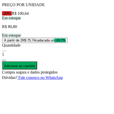
PREÇO POR UNIDADE
-20%
R$ 100,64
Em estoque
R$ 80,80
Em estoque
A partir de 2
R$ 75,74
cada
cada un
-24,7%
Quantidade
1
Adicionar ao carrinho
Compra segura e dados protegidos
Dúvidas?
Fale conosco no WhatsApp