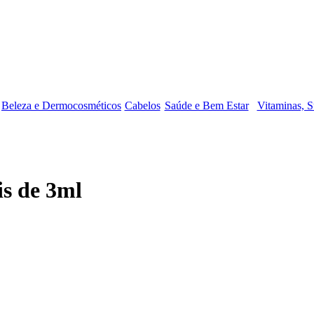
Beleza e Dermocosméticos
Cabelos
Saúde e Bem Estar
Vitaminas, S
s de 3ml