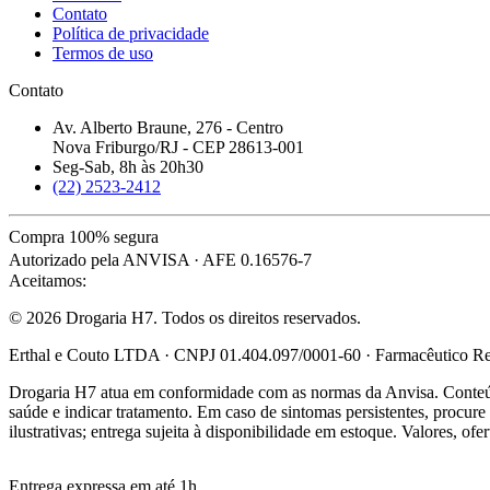
Contato
Política de privacidade
Termos de uso
Contato
Av. Alberto Braune, 276 - Centro
Nova Friburgo/RJ - CEP 28613-001
Seg-Sab, 8h às 20h30
(22) 2523-2412
Compra 100% segura
Autorizado pela ANVISA · AFE 0.16576-7
Aceitamos:
© 2026 Drogaria H7. Todos os direitos reservados.
Erthal e Couto LTDA · CNPJ 01.404.097/0001-60 · Farmacêutico Res
Drogaria H7 atua em conformidade com as normas da Anvisa. Conteúdo
saúde e indicar tratamento. Em caso de sintomas persistentes, procu
ilustrativas; entrega sujeita à disponibilidade em estoque. Valores, of
Entrega expressa em até 1h