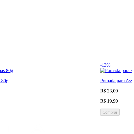
-13%
 80g
Pomada para Assa
R$ 23,00
R$ 19,90
Comprar