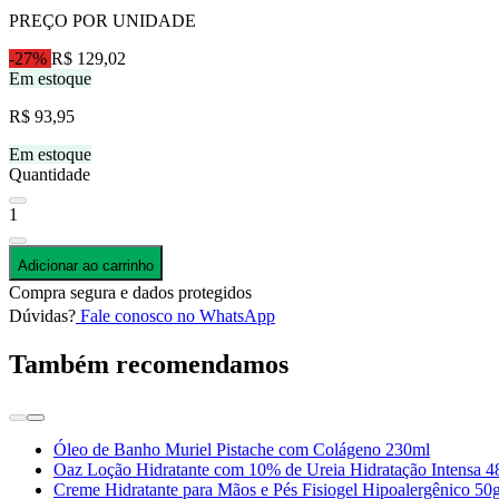
PREÇO POR UNIDADE
-27%
R$ 129,02
Em estoque
R$ 93,95
Em estoque
Quantidade
1
Adicionar ao carrinho
Compra segura e dados protegidos
Dúvidas?
Fale conosco no WhatsApp
Também recomendamos
Óleo de Banho Muriel Pistache com Colágeno 230ml
Oaz Loção Hidratante com 10% de Ureia Hidratação Intensa 
Creme Hidratante para Mãos e Pés Fisiogel Hipoalergênico 50