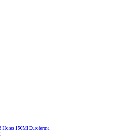
48 Horas 150Ml Eurofarma
g