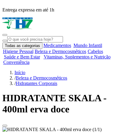
Entrega expressa em até 1h
R
Medicamentos
Mundo Infantil
Todas as categorias
Higiene Pessoal
Beleza e Dermocosméticos
Cabelos
Saúde e Bem Estar
Vitaminas, Suplementos e Nutrição
Conveniência
Início
/
Beleza e Dermocosméticos
/
Hidratantes Corporais
HIDRATANTE SKALA -
400ml erva doce