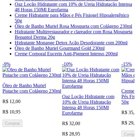
Oaz Loção Hidratante com 10% de Ureia Hidratação Intensa
48 Horas 150Ml Eurofarma
Creme Hidratante para Mãos e Pés Fisiogel Hipoalergênico
50g
Óleo de Banho Muriel Rosa Mosqueta com Colágeno 230ml
Hidratante Multirrestaurador e clareador com Rosa Mosqueta
Bepantol Derma 20g
Hidratante Monange Detox Ação Desodorante com 200ml
Óleo de Banho Muriel Gourmand Gold 230ml
Creme Corporal Eucerin Anti-Pigment Intenso 200ml
-9%
-10%
-15%
Óleo de Banho Muriel
Pistache com Colágeno 230ml
Creme H
Oaz Loção Hidratante com
Pés Fis
R$ 12,00
10% de Ureia Hidratação
50g
Intensa 48 Horas 150Ml
R$ 10,95
R$ 35,
Eurofarma
R$ 29,
R$ 32,00
Comprar
R$ 28,95
Compra