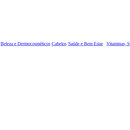
Beleza e Dermocosméticos
Cabelos
Saúde e Bem Estar
Vitaminas, S