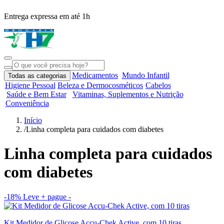
Entrega expressa em até 1h
R
Medicamentos
Mundo Infantil
Todas as categorias
Higiene Pessoal
Beleza e Dermocosméticos
Cabelos
Saúde e Bem Estar
Vitaminas, Suplementos e Nutrição
Conveniência
Início
/
Linha completa para cuidados com diabetes
Linha completa para cuidados
com diabetes
-18%
Leve + pague -
Kit Medidor de Glicose Accu-Chek Active, com 10 tiras