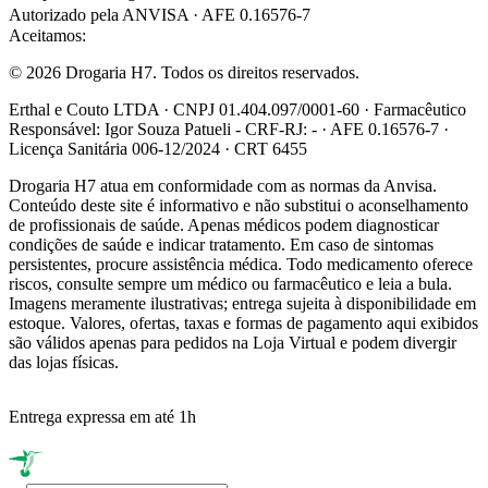
Autorizado pela ANVISA · AFE 0.16576-7
Aceitamos:
© 2026 Drogaria H7. Todos os direitos reservados.
Erthal e Couto LTDA · CNPJ 01.404.097/0001-60 · Farmacêutico
Responsável: Igor Souza Patueli - CRF-RJ: - · AFE 0.16576-7 ·
Licença Sanitária 006-12/2024 · CRT 6455
Drogaria H7 atua em conformidade com as normas da Anvisa.
Conteúdo deste site é informativo e não substitui o aconselhamento
de profissionais de saúde. Apenas médicos podem diagnosticar
condições de saúde e indicar tratamento. Em caso de sintomas
persistentes, procure assistência médica. Todo medicamento oferece
riscos, consulte sempre um médico ou farmacêutico e leia a bula.
Imagens meramente ilustrativas; entrega sujeita à disponibilidade em
estoque. Valores, ofertas, taxas e formas de pagamento aqui exibidos
são válidos apenas para pedidos na Loja Virtual e podem divergir
das lojas físicas.
Entrega expressa em até 1h
R